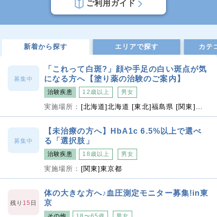
ご利用ガイド
新着から探す
エリアで探す
カテ
「これって白斑?」顔や手足の白い斑点が気
になる方へ【塗り薬の治験のご案内】
募集中
治験疾患
12歳以上
男女
実施場所：
[北海道]北海道 [東北]福島県 [関東]東京都、埼玉県、千葉県、神奈川県 [東海]愛知県 [関西]大阪府、兵庫県、京都府 [四国]香川県 [九州]福岡県、長崎県、大分県 [沖縄]沖縄県
【未治療の方へ】HbA1c 6.5%以上で選べ
る「選択肢」
募集中
治験疾患
18歳以上
男女
実施場所：
[関東]東京都
体の大きな方へ♪血圧測定モニター募集!in東
京
残り
15
日
その他
18〜65歳
男女