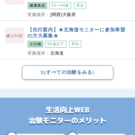
健康食品
20〜59歳
男女
実施場所：
[関西]大阪府
【先行案内】★北海道モニターに参加希望
の方大募集★
残り
24
日
その他
99歳以下
男女
実施場所：
北海道
すべての治験をみる