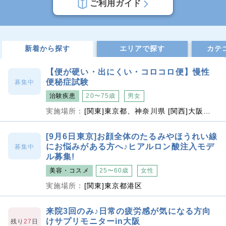
ご利用ガイド
新着から探す
エリアで探す
カテ
【便が硬い・出にくい・コロコロ便】慢性
便秘症試験
募集中
治験疾患
20〜75歳
男女
実施場所：
[関東]東京都、神奈川県 [関西]大阪府 [九州]福岡県
[9月6日東京]お顔全体のたるみやほうれい線
にお悩みがある方へ♪ヒアルロン酸注入モデ
募集中
ル募集!
美容・コスメ
25〜60歳
女性
実施場所：
[関東]東京都港区
来院3回のみ♪日常の疲労感が気になる方向
けサプリモニターin大阪
残り
27
日