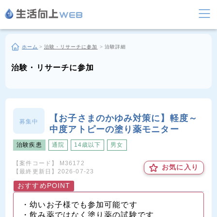
ホーム
>
治験・リサーチに参加
>
治験詳細
治験・リサーチに参加
【お子さまのかゆみ対策に】軽度～
募集中
中度アトピーの塗り薬モニター
治験疾患
通院
14歳以下
男女
【案件コード】
M36172
お気に入り
【最終更新日】
2026-07-23
おすすめPOINT
・幼いお子様でも参加可能です
・飲み薬ではなく塗り薬の試験です