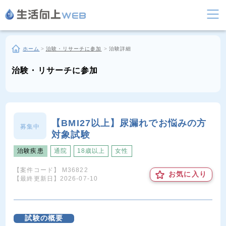
ホーム
>
治験・リサーチに参加
>
治験詳細
治験・リサーチに参加
【BMI27以上】尿漏れでお悩みの方
募集中
対象試験
治験疾患
通院
18歳以上
女性
【案件コード】
M36822
お気に入り
【最終更新日】
2026-07-10
試験の概要