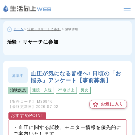
ホーム
>
治験・リサーチに参加
>
治験詳細
治験・リサーチに参加
血圧が気になる皆様へ! 日頃の「お
募集中
悩み」アンケート【事前募集】
治験疾患
通院・入院
25歳以上
男女
【案件コード】
M36946
お気に入り
【最終更新日】
2026-07-02
おすすめPOINT
・血圧に関する試験、モニター情報を優先的に
ご案内いたします。