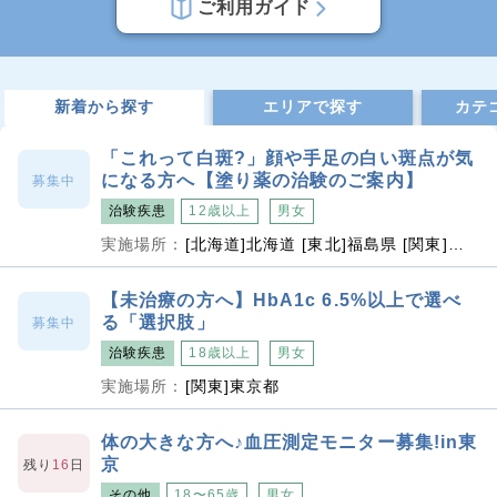
ご利用ガイド
新着から探す
エリアで探す
カテ
「これって白斑?」顔や手足の白い斑点が気
になる方へ【塗り薬の治験のご案内】
募集中
治験疾患
12歳以上
男女
実施場所：
[北海道]北海道 [東北]福島県 [関東]東京都、埼玉県、千葉県、神奈川県 [東海]愛知県 [関西]大阪府、兵庫県、京都府 [四国]香川県 [九州]福岡県、長崎県、大分県 [沖縄]沖縄県
【未治療の方へ】HbA1c 6.5%以上で選べ
る「選択肢」
募集中
治験疾患
18歳以上
男女
実施場所：
[関東]東京都
体の大きな方へ♪血圧測定モニター募集!in東
京
残り
16
日
その他
18〜65歳
男女