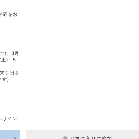
対応をお
土)、3月
(土)、5
終来院日を
す)
ルサイン
お気に入りに追加