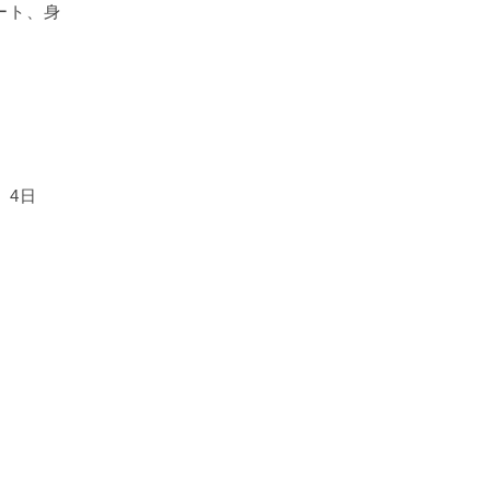
ート、身
)、4日