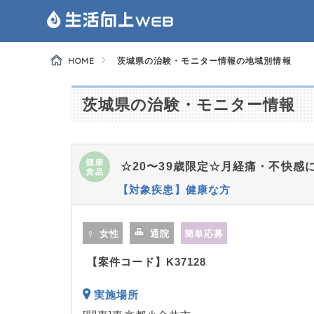
HOME
茨城県の治験・モニター情報の地域別情報
茨城県の治験・モニター情報
☆20〜39歳限定☆月経痛・不快感
【対象疾患】健康な方
女性
通院
簡単応募
【案件コード】K37128
実施場所