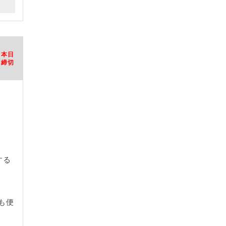
本日
締切
する
。
も便