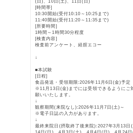
(日)、10日(土)、11日(日)
[時間帯]
10:30開始(受付10:10～10:25まで)
11:40開始(受付11:20～11:35まで)
[所要時間]
1時間～1時間30分程度
[検査内容]
検査前アンケート、経腟エコー
↓
■本試験
[日程]
食品発送・受領期限:2026年11月6日(金)予定
※11月13日(金)までには受領できるようにご
願いいたします。
↓
観察期間(来院なし):2026年11月7日(土)～
※電子日誌の入力があります。
↓
最終来院日(摂取終了後来院):2027年3月13日(
14日(日)、4月3日(土)、4月4日(日)、4月24日