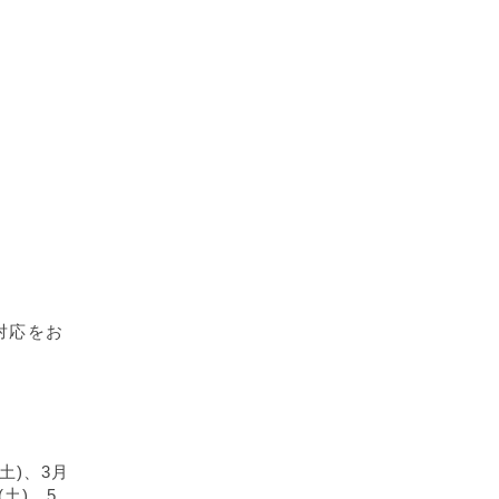
対応をお
土)、3月
(土)、5