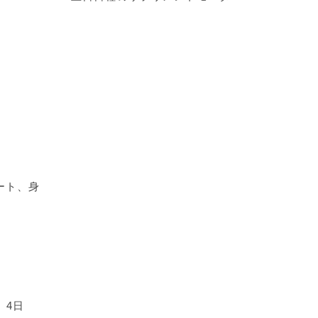
ート、身
)、4日