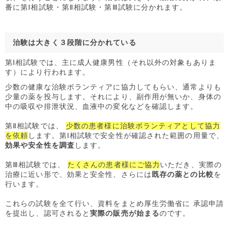
番に第Ⅰ相試験・第Ⅱ相試験・第Ⅲ試験に分かれます。
治験は大きく３段階に分かれている
第Ⅰ相試験では、主に成人健康男性（それ以外の対象もありま
す）により行われます。
少数の健康な治験ボランティアに協力
してもらい、通常よりも
少量の薬を投与します。それにより、
副作用
が無いか、身体の
中の吸収や排泄状況、血液中の変化などを確認します。
第Ⅱ相試験では、
少数の患者様に治験ボランティアとして協力
を依頼
します。第Ⅰ相試験で安全性が確認された範囲の用量で、
効果や安全性を調査
します。
第Ⅲ相試験では、
たくさんの患者様にご協力
いただき、実際の
治療に近い形で、効果と安全性、さらには
既存の薬との比較
を
行います。
これらの試験を全て行い、資料をまとめ厚生労働省に
承認申請
を提出し、認可されると
実際の販売が始まる
のです。